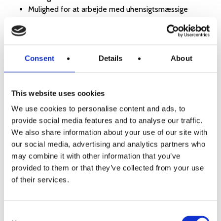
Mulighed for at arbejde med uhensigtsmæssige
vaner og mønstre i din kommunikation
Mulighed for at indtage scenen i praksis med større
gennemslagskraft
Consent
Details
About
Sideløbende med workshoppen skriver du en opgave,
som tager udgangspunkt i, hvordan du personligt er
This website uses cookies
udfordret i din kommunikation. Opgaven bidrager i høj
grad til det mærkbare udbytte, du får gennem
We use cookies to personalise content and ads, to
workshoppen og den indsigt du får om dig selv og din
provide social media features and to analyse our traffic.
kommunikation.
We also share information about your use of our site with
our social media, advertising and analytics partners who
PROGRAM
may combine it with other information that you’ve
Uge 1: Dag 1 og 2 (evt. internat)
provided to them or that they’ve collected from your use
Uge 2: Dag 3 og 4 (evt. internat)
of their services.
Uge 4: Dag 5
Uge 3-4: Opgaveskrivning (læs mere om opgaven
ovenfor under Indhold)
Consent