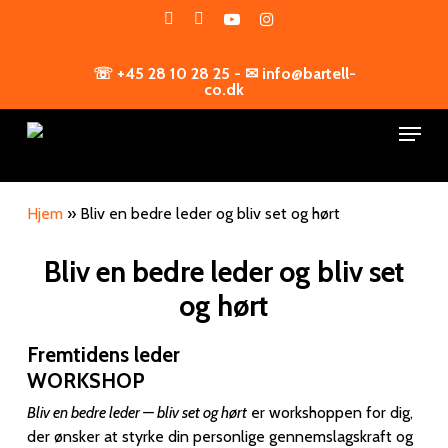
Skip
facebook
linkedin
youtube
instagram
to
main
☏ +45 28 10 28 25 - ✉ info@bartell-
content
co.dk
Menu
Hjem
»
Bliv en bedre leder og bliv set og hørt
Bliv en bedre leder og bliv set
og hørt
Fremtidens leder
WORKSHOP
Bliv en bedre leder — bliv set og hørt
er workshoppen for dig,
der ønsker at styrke din personlige gennemslagskraft og