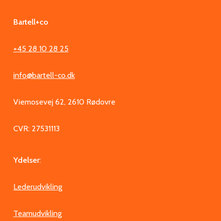
Bartell+co
+45 28 10 28 25
info@bartell-co.dk
Viemosevej 62, 2610 Rødovre
CVR: 27531113
Ydelser
:
Lederudvikling
Teamudvikling