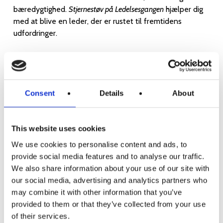
bæredygtighed.
Stjernestøv på Ledelsesgangen
hjælper dig
med at blive en leder, der er rustet til fremtidens
udfordringer.
6. Et friskt perspektiv på kendte udfordringer
Consent
Details
About
Podcasten udfordrer konventionel tænkning og giver dig
nye vinkler på klassiske ledelsesudfordringer som
motivation, kommunikation og teamudvikling. Du får
This website uses cookies
inspiration til at se muligheder, hvor andre ser
begrænsninger.
We use cookies to personalise content and ads, to
provide social media features and to analyse our traffic.
We also share information about your use of our site with
7. Motiverende og inspirerende indhold
our social media, advertising and analytics partners who
Lytterne oplever podcastens indhold som engagerende
may combine it with other information that you’ve
og opløftende. Det handler ikke kun om teori, men også
provided to them or that they’ve collected from your use
om praksis og historier, der motiverer dig til at tage nye
of their services.