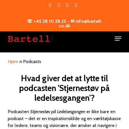
Skip
facebook
linkedin
youtube
instagram
to
main
☏ +45 28 10 28 25 - ✉ info@bartell-
content
co.dk
Menu
Hjem
»
Podcasts
Hvad giver det at lytte til
podcasten 'Stjernestøv på
ledelsesgangen'?
Podcasten
Stjernestøv på Ledelsesgangen
er ikke bare en
podcast – det er en inspirationskilde og en værktøjskasse
for ledere, teams og visionære, der ønsker at navigere i