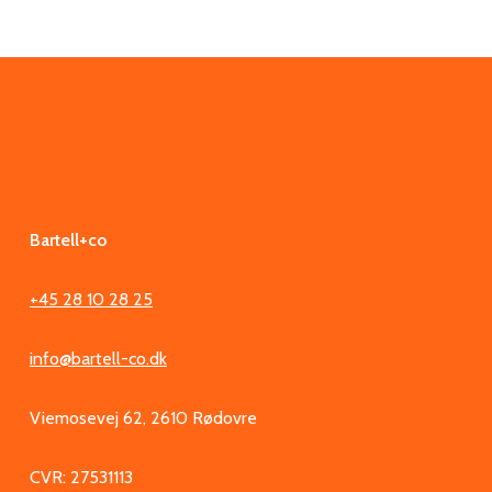
Bartell+co
+45 28 10 28 25
info@bartell-co.dk
Viemosevej 62, 2610 Rødovre
CVR: 27531113