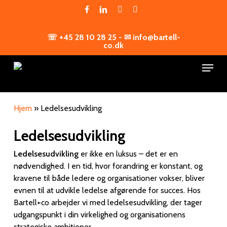
Skip
facebook
linkedin
youtube
instagram
to
main
☏ +45 28 10 28 25 - ✉ info@bartell-
content
co.dk
Menu
Hjem
»
Ledelsesudvikling
Ledelsesudvikling
Ledelsesudvikling
er ikke en luksus – det er en
nødvendighed. I en tid, hvor forandring er konstant, og
kravene til både ledere og organisationer vokser, bliver
evnen til at udvikle ledelse afgørende for succes. Hos
Bartell+co arbejder vi med ledelsesudvikling, der tager
udgangspunkt i din virkelighed og organisationens
strategiske ambitioner.