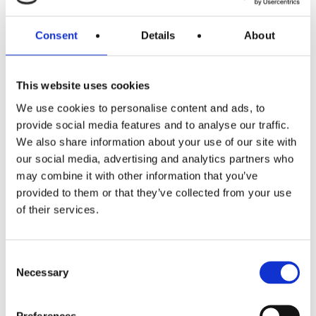
ledelse
Consent
Details
About
Ledelsesudvikling er afgørende for at fastholde talent,
skabe innovation og understøtte organisationens
This website uses cookies
strategiske ambitioner. Når ledere udvikles, øges evnen
til at omsætte strategi til handling, og medarbejderne får
We use cookies to personalise content and ads, to
den retning og støtte, de har brug for. Kort sagt – udvikler
provide social media features and to analyse our traffic.
du dine ledere, udvikler du hele organisationen.
We also share information about your use of our site with
our social media, advertising and analytics partners who
may combine it with other information that you’ve
provided to them or that they’ve collected from your use
of their services.
Consent
Necessary
Selection
Preferences