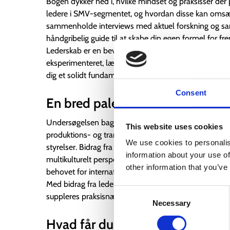
Bogen dykker ned i, hvilke mindset og praksisser der
ledere i SMV-segmentet, og hvordan disse kan omsætt
sammenholde interviews med aktuel forskning og sa
håndgribelig guide til at skabe din egen formel for fre
Lederskab er en bevidst proces, og bogen viser, hvor
eksperimenteret, lært af fejl og skabt resultater. Disse
dig et solidt fundament af inspiration, praksiseksemple
Consent
En bred palet af perspektiver og 
Undersøgelsen bag bogen favner et væld af brancher
This website uses cookies
produktions- og transportsektoren til IT, konsulentvi
We use cookies to personalis
styrelser. Bidrag fra både danske og internationale vi
information about your use of
multikulturelt perspektiv, som er afgørende i en tid,
other information that you’ve
behovet for internationalt samarbejde er stigende.
Med bidrag fra ledelsesforsker Rikke Nielsen og frem
Consent
suppleres praksisnære erfaringer med forskningsbaser
Necessary
Selection
Hvad får du ud af s
tjernestøv på