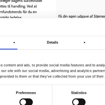
 præger dagens succesfulde
es til handling. Ved at
mfundstrends får du en
Få din egen udgave af
Stjerne
mtidig ledelse.
udvikle et stærkere og mere v
dan erfarne ledere har
 erfaringer er samlet for at give
r og strategiske indsigter.
Details
erfaringer’
 og virksomhedstyper – fra
rksomheder og offentlige
Mob
e content and ads, to provide social media features and to analy
rksomheder sikrer et globalt og
 our site with our social media, advertising and analytics partn
 hvor manglen på arbejdskraft og
Husk at angive dit fulde 
 provided to them or that they’ve collected from your use of their
Levering ske
tidsforsker Anne Skare Nielsen
et indsigt.
Modtag et
Preferences
Statistics
 ledelsesgangen
?
Vil du opleve bogens værdi, f