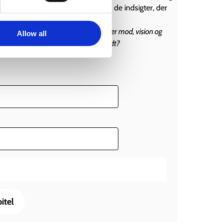
kapitel, der giver dig et smugkig på de indsigter, der
venter.
ere end blot planlægning – det kræver mod, vision og
Allow all
irker. Er du klar til at tage næste skridt?