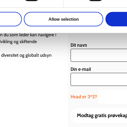
få adgang til et gratis prøve
 hvor etik, innovation og
Fremtidens ledelse kræver m
Allow selection
er har overvundet udfordringer
værktøjer, der v
n du som leder kan navigere i
vikling og skiftende
Dit navn
 diversitet og globalt udsyn
Din e-mail
Hvad er 3*3?