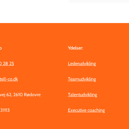
o
Ydelser
:
0 28 25
Lederudvikling
tell-co.dk
Teamudvikling
ej 62, 2610 Rødovre
Talentudvikling
31113
Executive coaching