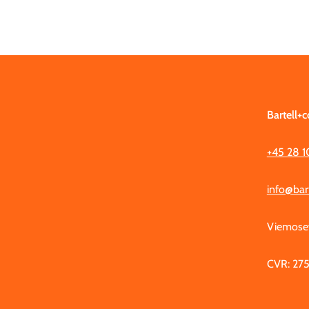
Bartell+c
+45 28 1
info@bar
Viemosev
CVR: 275