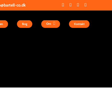
l-co.dk
facebook
linkedin
youtube
instagram
Om
en
Bog
Kontakt