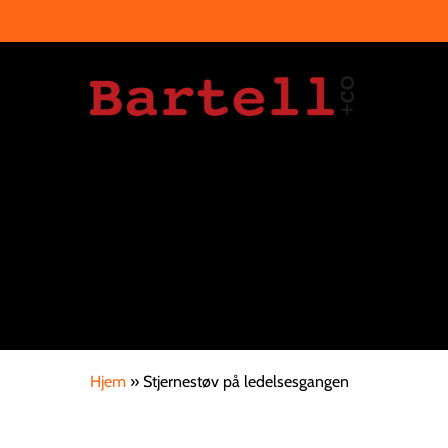
Skip
☏ +45 
to
main
content
Hjem
»
Stjernestøv på ledelsesgangen