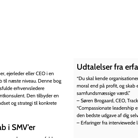
Udtalelser fra erf
der, ejerleder eller CEO i en
“Du skal kende organisation
b til næste niveau. Denne bog
moral end på profit, og skab
sfulde erhvervsledere
samfundsmæssige værdi.”
konsulent. Den tilbyder en
– Søren Brogaard, CEO, Track
indset og strategi til konkrete
“Compassionate leadership er n
den bedste udgave af dig selv
– Erfaringer fra interviewede 
ab i SMV’er