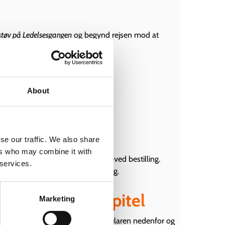
støv på Ledelsesgangen
og begynd rejsen mod at
isionært lederskab
Pris: 299,-
About
Forsendelse: 50,-
I alt: 349,-
ilePaynummer: 28102825
se our traffic. We also share
ers who may combine it with
navn, modtager adresse og e-mail ved bestilling.
 services.
r inden for 2-3 hverdage med Bring.
 gratis prøvekapitel
Marketing
ør du køber? Tilmeld dig via formularen nedenfor og