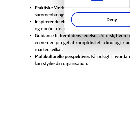
Praktiske Værktøjer:
Skab en stærk ledelseskultur,
sammenhængskraft går hånd i hånd.
Deny
Inspirerende eksempler:
Lær af erfarne ledere, d
og opnået ekstraordinære resultater.
Guidance til fremtidens ledelse:
Udforsk, hvorda
en verden præget af kompleksitet, teknologisk ud
markedsvilkår.
Multikulturelle perspektiver:
Få indsigt i, hvordan
kan styrke din organisation.