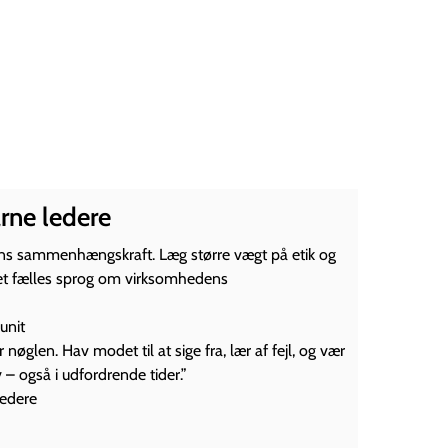
arne ledere
ens sammenhængskraft. Læg større vægt på etik og
 et fælles sprog om virksomhedens
unit
øglen. Hav modet til at sige fra, lær af fejl, og vær
 – også i udfordrende tider.”
ledere