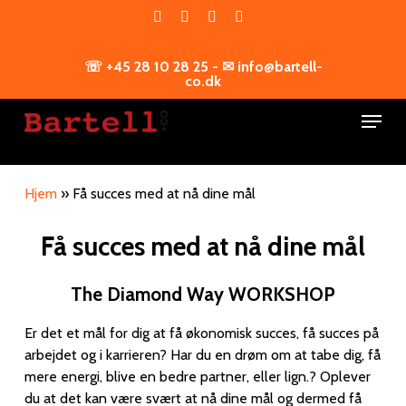
Skip
facebook
linkedin
youtube
instagram
to
main
☏ +45 28 10 28 25 - ✉ info@bartell-
content
co.dk
Menu
Hjem
»
Få succes med at nå dine mål
Få succes med at nå dine mål
The Diamond Way WORKSHOP
Er det et mål for dig at få økonomisk succes, få succes på
arbejdet og i karrieren? Har du en drøm om at tabe dig, få
mere energi, blive en bedre partner, eller lign.? Oplever
du at det kan være svært at nå dine mål og dermed få