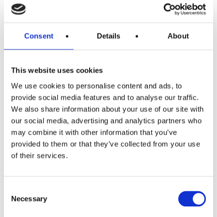
Visualiserer dine mål i form af en billedramme og et
visionboard
Udarbejder en tidslinie
Consent
Details
About
Skaber en fortælling som motiverer dig
Får indsigt i sammenhængen mellem kommunikation
og det at nå dine mål
This website uses cookies
Får fokus på sanseskarphed i forhold til at vurdere
We use cookies to personalise content and ads, to
hvordan andre responderer på din kommunikation
provide social media features and to analyse our traffic.
Øvelser i verbal, vokal og non-verbal kommunikation
We also share information about your use of our site with
der styrker dine muligheder for at nå dine mål
our social media, advertising and analytics partners who
Får mulighed for at fremlægge dine mål overfor og
may combine it with other information that you’ve
få feedback fra en business angel
provided to them or that they’ve collected from your use
of their services.
PROGRAM
Workshoppen gennemføres over 2 dage fra kl. 9-16 med
Consent
en måneds mellemrum.
Necessary
Selection
STED