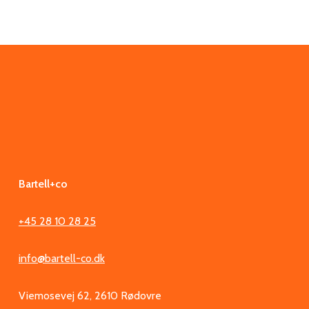
Bartell+co
+45 28 10 28 25
info@bartell-co.dk
Viemosevej 62, 2610 Rødovre