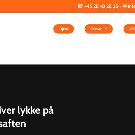
28 10 28 25 - ✉ info@bartel
Ydelser
Hjem
Vid
ver lykke på
nsaften