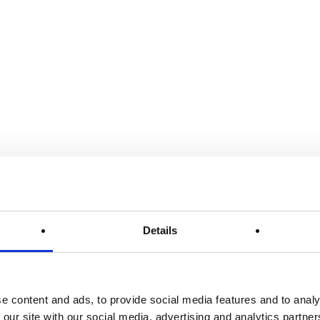
rtels Christensen, bartell-co, elevatortale, arbejdsgiver,
ket, successhistorier, kompetencer, cv, ansøgning,
jobbet, kropssprog, ansigtsudtryk, publikum, njam,
ningsguide.
rtell
26, 2019
Details
r
d er dit Brand?
n vil du gerne fremstå som brand? Hvilke værdier kendetegner
e content and ads, to provide social media features and to analy
and og er de autentiske værdier, som du kan stå 100 procent inde
 our site with our social media, advertising and analytics partn