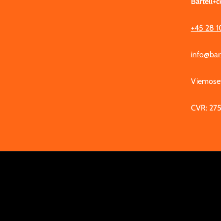
Bartell+c
+45 28 1
info@bar
Viemosev
CVR: 275