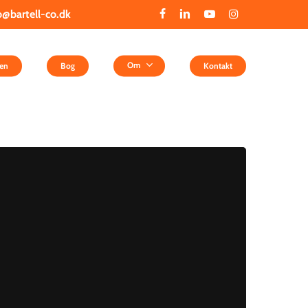
l-co.dk
facebook
linkedin
youtube
instagram
Om
en
Bog
Kontakt