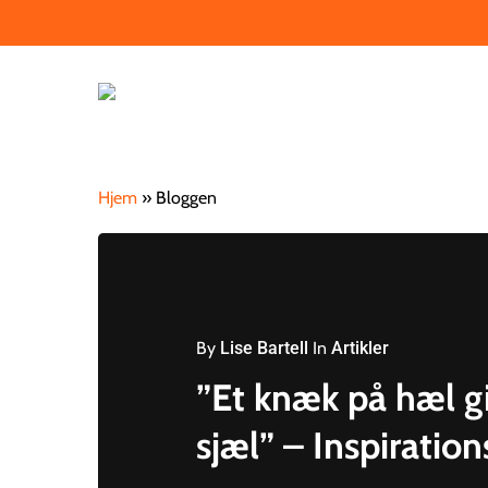
Skip
☏ +45 
to
main
content
Hjem
»
Bloggen
By
Lise Bartell
In
Artikler
”Et knæk på hæl gi
sjæl” – Inspiratio