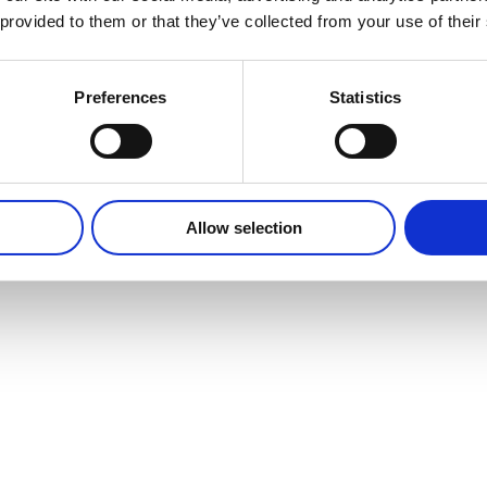
ller ser de blot pæne…
 provided to them or that they’ve collected from your use of their
rtell
26, 2019
Preferences
Statistics
Allow selection
r
d er fra Mars og Kvinder er fra Venus
en fantastisk dag jeg havde i onsdags! Først en super dag på
et med travlhed og møder. Herefter ind på Frederiksberg til
tionsaften på Galleri Puls Art. Vi har…
rtell
2019