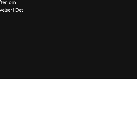
saften om
velser i Det