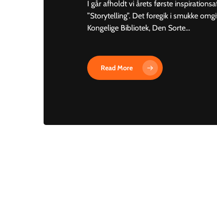
I går afholdt vi årets første inspiration
”Storytelling”. Det foregik i smukke omgi
Kongelige Bibliotek, Den Sorte…
Read More
Danske
ledere