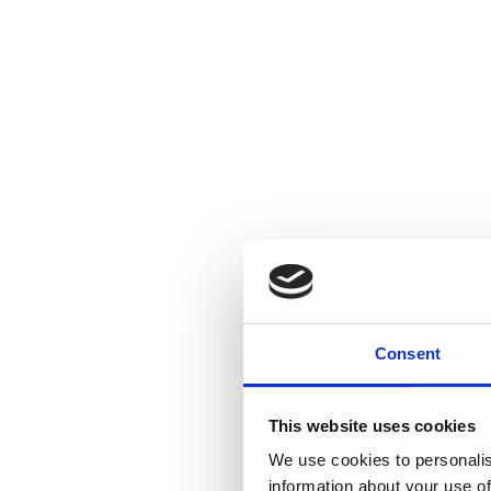
Lise Ba
netvær
drømme
jobsøg
Lise Ba
august 
Hvad
er
Consent
dit
Artikle
Brand?
Hva
This website uses cookies
Hvorda
We use cookies to personalis
dit br
information about your use of