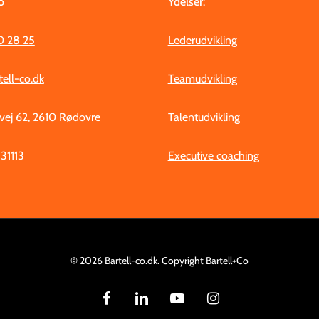
o
Ydelser
:
0 28 25
Lederudvikling
tell-co.dk
Teamudvikling
ej 62, 2610 Rødovre
Talentudvikling
31113
Executive coaching
© 2026 Bartell-co.dk. Copyright Bartell+Co
facebook
linkedin
youtube
instagram